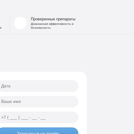
 запоя
на дому
Проверенные препараты
льница при интоксикации
Доказанная эффективность и
я
безопасность
 от похмелья
е гипнозом
ощь
а
еских атак
ии
Записаться на приём