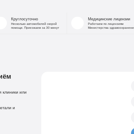
На дому
Капельница от
В стационаре
Капельница 
Круглосуточно
Медицинские лицензии
Частный Вытрезвитель
Капе
Несколько автомобилей скорой
Работаем по лицензиям
помощи. Приезжаем за 30 минут
Министерства здравоохранени
Детоксикация от алкоголя
Капельница
На дому
«Дисульфирам»
Кодирование уколом
«Торпедо»
Двойной блок
«Налтрексон»
«Эспераль»
Кодировани
«Вивитрол»
иём
Приём нарколога
Анонимная пом
Консультация нарколога
Тест на наркотики
 клиники или
Нарколог на дом
Справка нарколог
Скорая наркологическая помощь
етали и
Психиатр
Лечение психоза
Психотерапевт
Лечение панич
Психолог
Лечение игроман