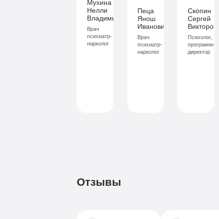
Мухина
Больничный
3-
х
Нелли
Пеца
Скопин
лист
лист
лист
х
капе
Владимировна
Янош
Сергей
Иванович
Викторов
капел
в
Врач
психиатр-
Врач
Психолог,
в
день
нарколог
психиатр-
программны
нарколог
директор
день
Записаться
Записаться
Зап
Записаться
Записаться
Запи
Отзывы