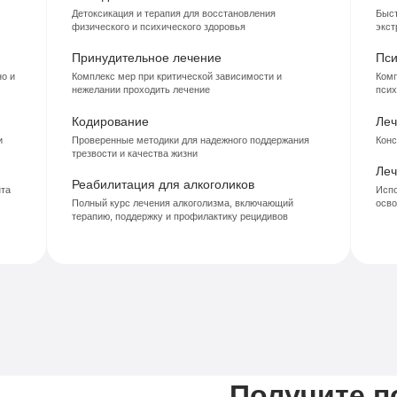
Детоксикация и терапия для восстановления
Быст
физического и психического здоровья
экст
Принудительное лечение
Пси
о и
Комплекс мер при критической зависимости и
Комп
нежелании проходить лечение
псих
Кодирование
Леч
и
Проверенные методики для надежного поддержания
Конс
трезвости и качества жизни
Леч
Реабилитация для алкоголиков
нта
Испо
Полный курс лечения алкоголизма, включающий
осво
терапию, поддержку и профилактику рецидивов
Получите 