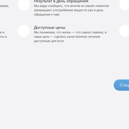
Результат в день обращения
ержка,
Мы рады сообщить, что многие из наших клиентов
прекращают употребление веществ уже в день
обращения к нам.
Доступные цены
в и
Мы понимаем, что жизнь — это самое главное, и
оты в
наша цель — сделать качественное лечение
доступным для всех
Стац
14
орт
0
990
б
руб