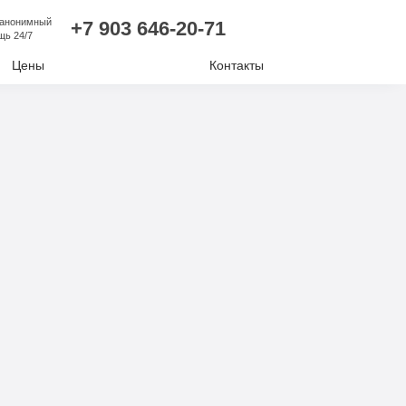
 анонимный
+7 903 646-20-71
щь 24/7
Цены
Контакты
лизм
ий алкоголизм
нудительное лечение
е отравление
ковая наркомания
отиков
комании