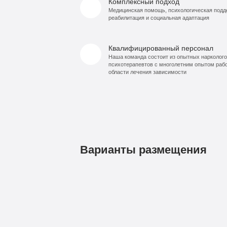
Комплексный подход
Медицинская помощь, психологическая подд
реабилитация и социальная адаптация
Квалифицированный персонал
Наша команда состоит из опытных нарколого
психотерапевтов с многолетним опытом раб
области лечения зависимости
Варианты размещения
1
3
9
По-
Бюджетно
VIP
Комф
490
990
99
домашнему
руб
руб
ру