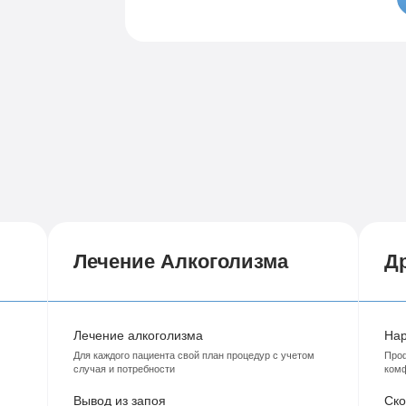
Семейный психолог
Психиатрическая клиника
Лечение соза
Лечение депрессии
Лечение Алкоголизма
Др
Лечение алкоголизма
Нар
Для каждого пациента свой план процедур с учетом
Проф
случая и потребности
ком
Вывод из запоя
Ско