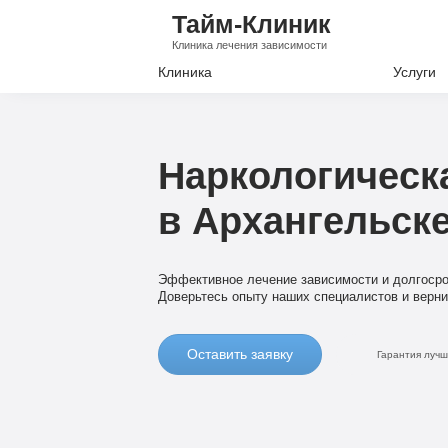
Тайм-Клиник
Клиника лечения зависимости
Клиника
Услуги
Лечение А
Лечение Н
Наркологическ
Вывод из з
в Архангельск
Кодировани
Наркологи
Эффективное лечение зависимости и долгосро
Психиатри
Доверьтесь опыту наших специалистов и верни
Оставить заявку
Гарантия луч