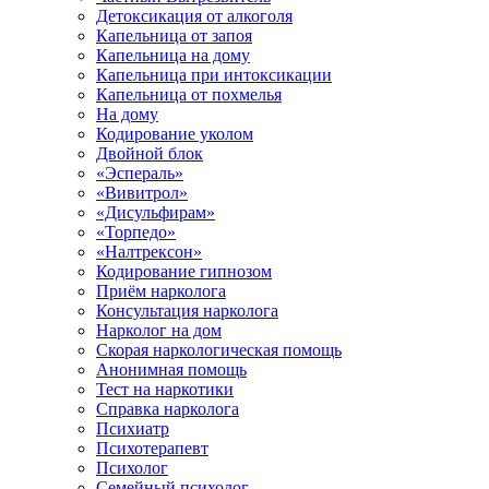
Детоксикация от алкоголя
Капельница от запоя
Капельница на дому
Капельница при интоксикации
Капельница от похмелья
На дому
Кодирование уколом
Двойной блок
«Эспераль»
«Вивитрол»
«Дисульфирам»
«Торпедо»
«Налтрексон»
Кодирование гипнозом
Приём нарколога
Консультация нарколога
Нарколог на дом
Скорая наркологическая помощь
Анонимная помощь
Тест на наркотики
Справка нарколога
Психиатр
Психотерапевт
Психолог
Семейный психолог