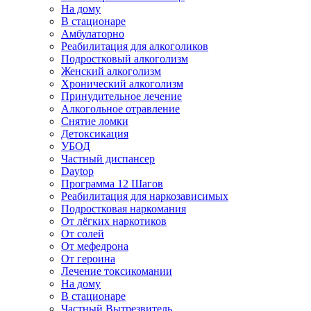
На дому
В стационаре
Амбулаторно
Реабилитация для алкоголиков
Подростковый алкоголизм
Женский алкоголизм
Хронический алкоголизм
Принудительное лечение
Алкогольное отравление
Снятие ломки
Детоксикация
УБОД
Частный диспансер
Daytop
Программа 12 Шагов
Реабилитация для наркозависимых
Подростковая наркомания
От лёгких наркотиков
От солей
От мефедрона
От героина
Лечение токсикомании
На дому
В стационаре
Частный Вытрезвитель