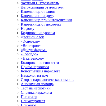
Частный Вытрезвитель
Детоксикация от алкоголя
Капельница от запоя
Капельница на дому
Капельница при интоксикации
Капельница от похмелья
На дому
Кодирование уколом
Двойной блок
«Эспераль»
«Вивитрол»
«Дисульфирам»
«Торпедо»
«Налтрексон»
Кодирование гипнозом
Приём нарколога
Консультация нарколога
Нарколог на дом
Скорая наркологическая помощь
Анонимная помощь
Тест на наркотики
Справка нарколога
Психиатр
Психотерапевт
Психолог