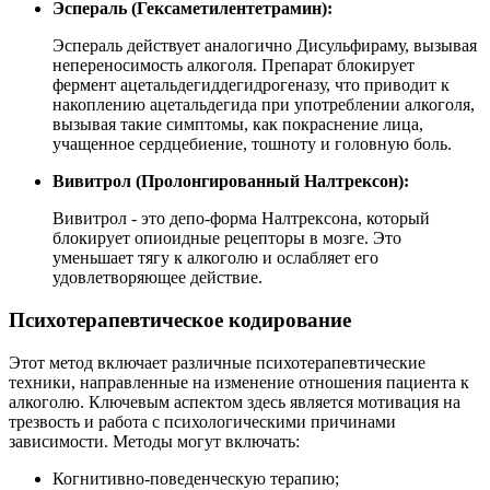
Эспераль (Гексаметилентетрамин):
Эспераль действует аналогично Дисульфираму, вызывая
непереносимость алкоголя. Препарат блокирует
фермент ацетальдегиддегидрогеназу, что приводит к
накоплению ацетальдегида при употреблении алкоголя,
вызывая такие симптомы, как покраснение лица,
учащенное сердцебиение, тошноту и головную боль.
Вивитрол (Пролонгированный Налтрексон):
Вивитрол - это депо-форма Налтрексона, который
блокирует опиоидные рецепторы в мозге. Это
уменьшает тягу к алкоголю и ослабляет его
удовлетворяющее действие.
Психотерапевтическое кодирование
Этот метод включает различные психотерапевтические
техники, направленные на изменение отношения пациента к
алкоголю. Ключевым аспектом здесь является мотивация на
трезвость и работа с психологическими причинами
зависимости. Методы могут включать:
Когнитивно-поведенческую терапию;