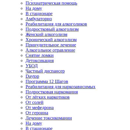
Психиатрическая помощь
На дому
В стационаре
Амбулаторно
Реабилитация для алкоголиков
Подростковый алкоголизм
Женский алкоголизм
Хронический алкоголизм
Принудительное лечение
Алкогольное отравление
Снятие ломки
Детоксикация
УБОД
Частный диспансер
Daytop
Программа 12 Шагов
Реабилитация для наркозависимых
Подростковая наркомания
От лёгких наркотиков
От солей
От мефедрона
От героина
Лечение токсикомании
На дому
В стационаре