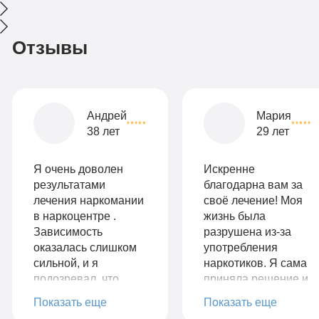
Отзывы
Андрей
Мария
38 лет
29 лет
Я очень доволен
Искренне
результатами
благодарна вам за
лечения наркомании
своё лечение! Моя
в наркоцентре .
жизнь была
Зависимость
разрушена из-за
оказалась слишком
употребления
сильной, и я
наркотиков. Я сама
подозревал, что
приняла решение и
ничего не сможет
нашла вашу
Показать еще
Показать еще
мне помочь. Но
клинику, обсудили и