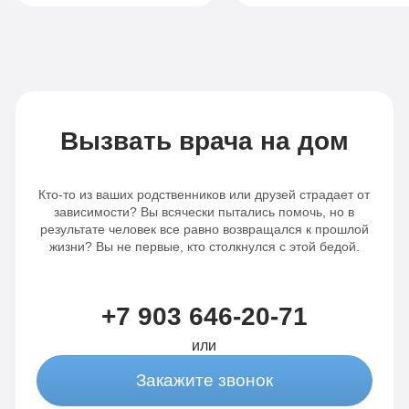
благодаря
проговорили все
профессиональной
интересующие
команде
меня вопросы о
специалистов и
реабилитации. Я
программе, я смог
получила такую
преодолеть свою
колоссальную
зависимость
поддержку и
Вызвать врача на дом
полностью. Мне
помощь, начала
предоставили все
лечение. Ваш
необходимые
подход, ваш
Кто-то из ваших родственников или друзей страдает от
ресурсы и
профессионализм,
зависимости? Вы всячески пытались помочь, но в
поддержку во время
всё на столько
результате человек все равно возвращался к прошлой
жизни? Вы не первые, кто столкнулся с этой бедой.
стационарного
зацепило меня.
лечения. Я нашел в
Опыт других
себе силы бороться
зависимых — у
с желаниями и
меня нет слов. Мой
+7 903 646-20-71
научился здоровому
стаж более 5 лет, и
или
образу жизни.
тут вы мне
Теперь я чувствую
показываете новую
Закажите звонок
себя свободным от
и счастливую жизнь