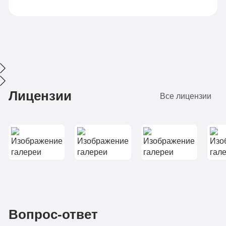
наркотиков и готов
без наркотиков. Во
начать новую главу
что я и поверить
в своей жизни. Я
уже не могла.
рекомендую клинику
Огромное вам
всем, кто ищет
спасибо!
настоящую помощь
Лицензии
Все лицензии
Вопрос-ответ