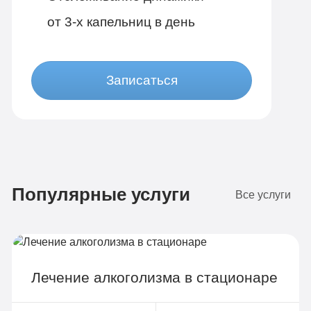
от 3-х капельниц в день
Записаться
Бюджетно
1 490 руб
Популярные услуги
4-х местная комната
Все услуги
Диагностика
Групповая терапия
Детоксикация
Лечение алкоголизма в стационаре
Круглосуточное наблюдение