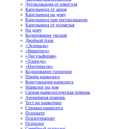
Детоксикация от алкоголя
Капельница от запоя
Капельница на дому
Капельница при интоксикации
Капельница от похмелья
На дому
Кодирование уколом
Двойной блок
«Эспераль»
«Вивитрол»
«Дисульфирам»
«Торпедо»
«Налтрексон»
Кодирование гипнозом
Приём нарколога
Консультация нарколога
Нарколог на дом
Скорая наркологическая помощь
Анонимная помощь
Тест на наркотики
Справка нарколога
Психиатр
Психотерапевт
Психолог
Семейный психолог