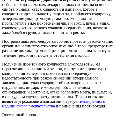
небольших доз алкоголя, лекарственных настоек на основе
спирта, кумыса, кваса, сладостей и выпечки, которые
содержат спирт, вызывает у пациента, пройдшего кодировку,
эспераль-дисульфирамовую реакцию. Эта реакция
проявляется в виде покраснения лица и груди, шума в ушах,
головокружения, резкого учащения сердцебиения, возможно,
даже болей в груди, а также тошноты и рвоты.
Пострадавшим рекомендуется срочно провести детоксикацию
организма и симптоматическое лечение. Чтобы предотвратить
развитие дисульфирамовой реакции, можно вызвать рвоту в
течение трех минут после употребления алкоголя.
Получение избыточного количества алкоголя (от 20 мл
пересчитанных на чистый этанол) в результате процедуры
кодирования Эспералем может вызвать сердечную
недостаточность при резком снижении артериального
давления, приступах судорог, стойких неврологических
нарушениях, инфаркте миокарда, обусловленном
стенокардией и аритмией, отеке головного мозга, инсульте и,
в наихудшем случае, наступлении комы. Такое состояние
является угрожающим для жизни и требует
немедленного
медицинского вмешательства
и применения противоядия.
Экстренный вызов