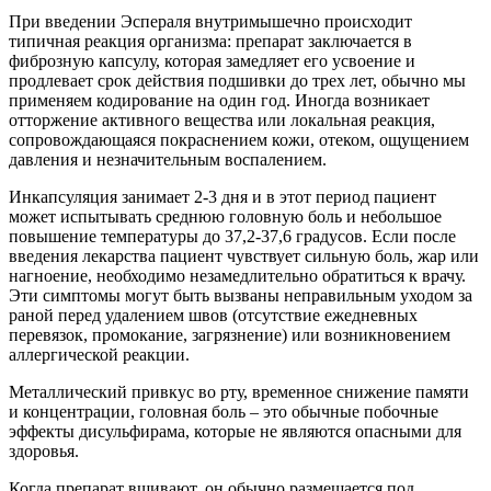
При введении Эспераля внутримышечно происходит
типичная реакция организма: препарат заключается в
фиброзную капсулу, которая замедляет его усвоение и
продлевает срок действия подшивки до трех лет, обычно мы
применяем кодирование на один год. Иногда возникает
отторжение активного вещества или локальная реакция,
сопровождающаяся покраснением кожи, отеком, ощущением
давления и незначительным воспалением.
Инкапсуляция занимает 2-3 дня и в этот период пациент
может испытывать среднюю головную боль и небольшое
повышение температуры до 37,2-37,6 градусов. Если после
введения лекарства пациент чувствует сильную боль, жар или
нагноение, необходимо незамедлительно обратиться к врачу.
Эти симптомы могут быть вызваны неправильным уходом за
раной перед удалением швов (отсутствие ежедневных
перевязок, промокание, загрязнение) или возникновением
аллергической реакции.
Металлический привкус во рту, временное снижение памяти
и концентрации, головная боль – это обычные побочные
эффекты дисульфирама, которые не являются опасными для
здоровья.
Когда препарат вшивают, он обычно размещается под