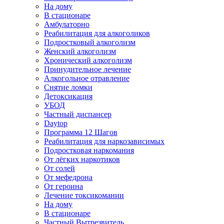
На дому
В стационаре
Амбулаторно
Реабилитация для алкоголиков
Подростковый алкоголизм
Женский алкоголизм
Хронический алкоголизм
Принудительное лечение
Алкогольное отравление
Снятие ломки
Детоксикация
УБОД
Частный диспансер
Daytop
Программа 12 Шагов
Реабилитация для наркозависимых
Подростковая наркомания
От лёгких наркотиков
От солей
От мефедрона
От героина
Лечение токсикомании
На дому
В стационаре
Частный Вытрезвитель