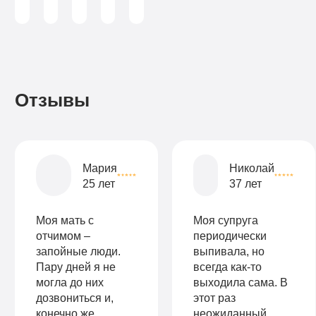
в
день
день
Записаться
Записаться
Записаться
Отзывы
Записаться
Записаться
Записаться
Мария
Николай
25 лет
37 лет
Моя мать с
Моя супруга
отчимом –
периодически
запойные люди.
выпивала, но
Пару дней я не
всегда как-то
могла до них
выходила сама. В
дозвониться и,
этот раз
конечно же,
неожиданный