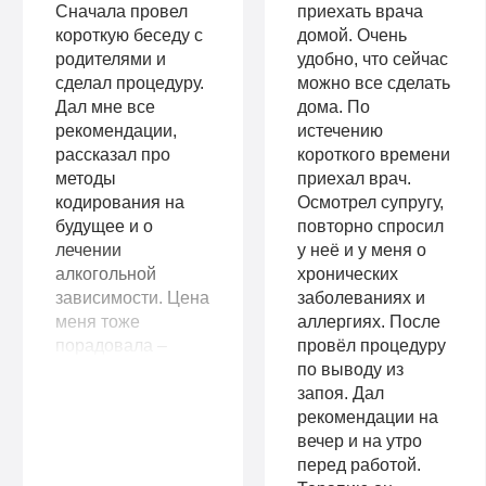
Сначала провел
приехать врача
короткую беседу с
домой. Очень
родителями и
удобно, что сейчас
сделал процедуру.
можно все сделать
Дал мне все
дома. По
рекомендации,
истечению
рассказал про
короткого времени
методы
приехал врач.
кодирования на
Осмотрел супругу,
будущее и о
повторно спросил
лечении
у неё и у меня о
алкогольной
хронических
зависимости. Цена
заболеваниях и
меня тоже
аллергиях. После
порадовала –
провёл процедуру
рассчитывала, что
по выводу из
отдам больше.
запоя. Дал
Очень довольна
рекомендации на
вашими услугами.
вечер и на утро
Огромная
перед работой.