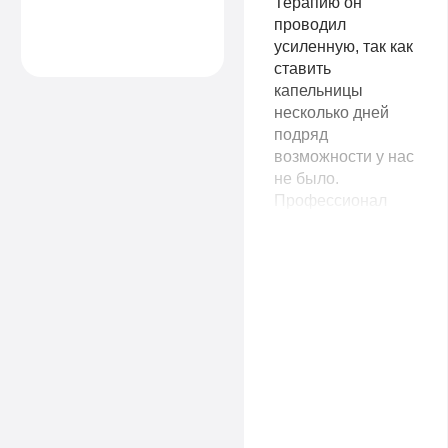
благодарность
Терапию он
вашим
проводил
специалистам!
усиленную, так как
ставить
капельницы
несколько дней
подряд
возможности у нас
не было.
Профессионал
своего дела, все
стерильно,
аккуратно. На утро
жена, конечно,
чувствовала
небольшую
слабость, но
смогла пойти на
работу. Огромное
спасибо вашим
специалистам!