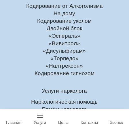
Кодирование от Алкоголизма
На дому
Кодирование уколом
Двойной блок
«Эспераль»
«Вивитрол»
«Дисульфирам»
«Торпедо»
«Налтрексон»
Кодирование гипнозом
Услуги нарколога
Наркологическая помощь
Приём нарколога
Консультация нарколога
Главная
Услуги
Цены
Контакты
Звонок
Нарколог на дом