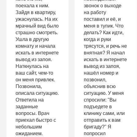
поехала к ним.
звонок о выходе
Зайдя в квартиру,
на работу
ужаснулась. На их
поставил и её, и
мрачный вид было
меня в тупик. Что
страшно смотреть.
делать? Как идти,
Ушла в другую
когда и руки
комнату и начала
трясутся, и речь не
искать в интернете
внятная? Я начал
вывод из запоя.
искать в интернете
Наткнулась на
вывод из запоя,
ваш сайт, чем-то
нашёл номер и
он меня привлек.
позвонил,
Позвонила,
объяснив всю
описала ситуацию.
ситуацию. У меня
Ответила на
спросили: "Вы
заданные
подъедете в
вопросы. Врач
клинику сами, или
приехал быстро с
отправить к вам
небольшим
бригаду?" Я
ожиданием.
попросил